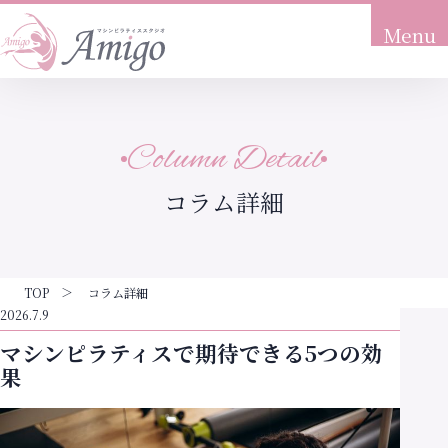
Menu
トップ
Top
Column Detail
当店について
About
コラム詳細
こんな方におすすめ
Recommendation
プラン料金
TOP
コラム詳細
Price
2026.7.9
マシンピラティスで期待できる5つの効
体験の流れ
果
Flow
アクセス
Access