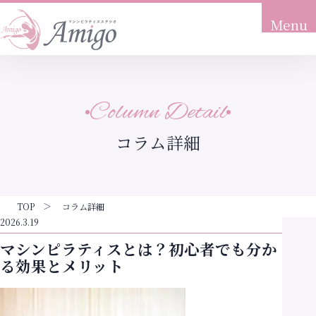
Menu
トップ
Top
Column Detail
当店について
About
コラム詳細
こんな方におすすめ
Recommendation
プラン料金
TOP
コラム詳細
Price
2026.3.19
マシンピラティスとは？初心者でも分か
体験の流れ
る効果とメリット
Flow
アクセス
Access