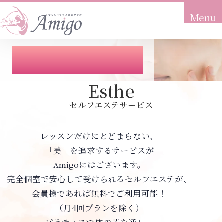
Menu
トップ
レッスンだけじゃない、
Top
美の追求
当店について
Esthe
About
セルフエステサービス
こんな方におすすめ
Recommendation
レッスンだけにとどまらない、
プラン料金
「美」を追求するサービスが
Price
Amigoにはございます。
体験の流れ
完全個室で安心して受けられるセルフエステが、
Flow
会員様であれば無料でご利用可能！
（月4回プランを除く）
アクセス
Access
ピラティスで体の芯を通し、