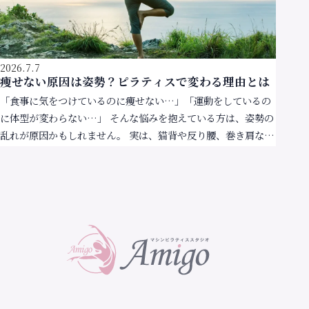
店舗案内
Store
2026.7.7
痩せない原因は姿勢？ピラティスで変わる理由とは
「食事に気をつけているのに痩せない…」「運動をしているの
無料体験予約
に体型が変わらない…」 そんな悩みを抱えている方は、姿勢の
乱れが原因かもしれません。 実は、猫背や反り腰、巻き肩など
の姿勢の崩れは、見た目だけでなく、身体の使い方や […]