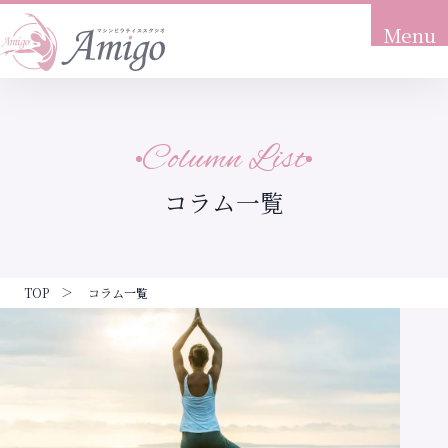
Menu
トップ
Top
Column List
当店について
About
コラム一覧
こんな方におすすめ
Recommendation
プラン料金
TOP
コラム一覧
Price
体験の流れ
Flow
アクセス
Access